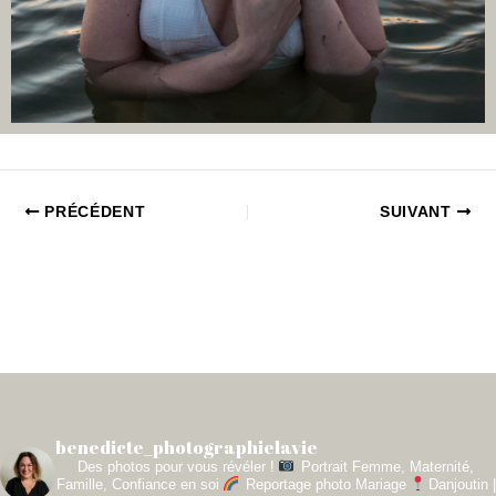
PRÉCÉDENT
SUIVANT
benedicte_photographielavie
Des photos pour vous révéler !
Portrait Femme, Maternité,
Famille, Confiance en soi
Reportage photo Mariage
Danjoutin |