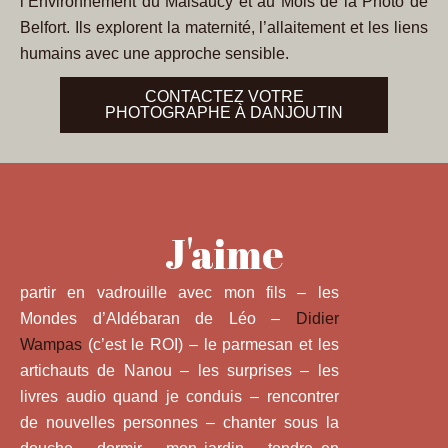
l’Environnement du Malsaucy et au Mois de la Photo de
Belfort. Ils explorent la maternité, l’allaitement et les liens
humains avec une approche sensible.
CONTACTEZ VOTRE
PHOTOGRAPHE À DANJOUTIN
J'aime
partir en vadrouille avec mon fils – les
Mondes d’Aldébaran de Léo –
Didier
Wampas
(c’est le ROI) – le parmesan et les
artichauts de Nanou – les surprises – les
livres audio quand je conduis – rencontrer
de nouvelles personnes – chanter sous la