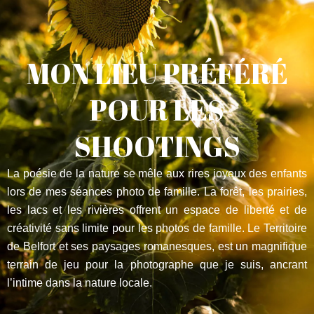
MON LIEU PRÉFÉRÉ
POUR LES
SHOOTINGS
La poésie de la nature se mêle aux rires joyeux des enfants
lors de mes séances photo de famille. La forêt, les prairies,
les lacs et les rivières offrent un espace de liberté et de
créativité sans limite pour les photos de famille. Le Territoire
de Belfort et ses paysages romanesques, est un magnifique
terrain de jeu pour la photographe que je suis, ancrant
l’intime dans la nature locale.