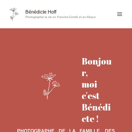
Aller
au
Bénédicte Hoff
Photographie la vie en Franche-Comté et en Alsace
contenu
Bonjou
r,
moi
c'est
Bénédi
cte !
PHOTOGRAPHE DE LA FAMILLE, DES