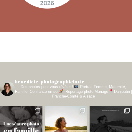
benedicte_photographielavie
Des photos pour vous révéler !
Portrait Femme, Maternité,
Famille, Confiance en soi
Reportage photo Mariage
Danjoutin |
Franche-Comté & Alsace