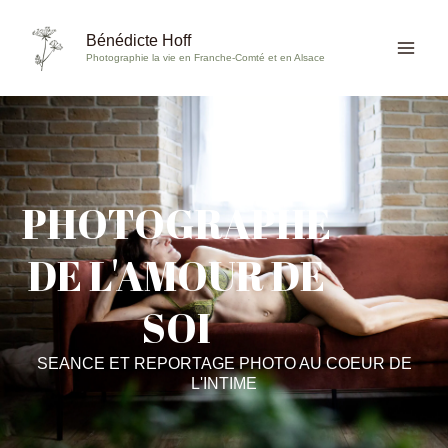
Aller
au
Bénédicte Hoff
Photographie la vie en Franche-Comté et en Alsace
contenu
PHOTOGRAPHE
DE L'AMOUR DE
SOI
SEANCE ET REPORTAGE PHOTO AU COEUR DE
L'INTIME