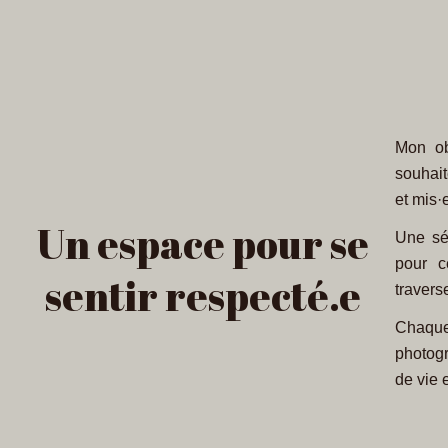
Mon ob
souhait
et mis·
Un espace pour se
Une sé
pour c
sentir respecté.e
travers
Chaqu
photog
de vie 