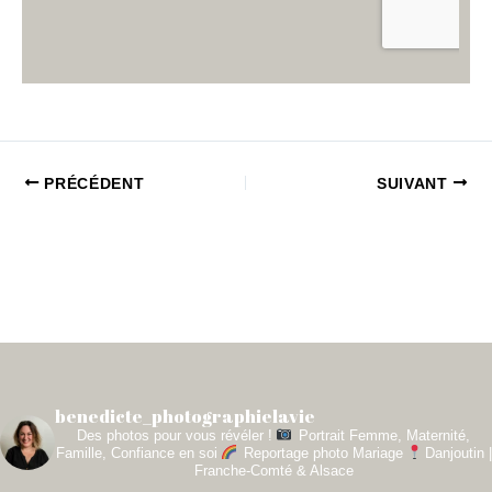
PRÉCÉDENT
SUIVANT
benedicte_photographielavie
Des photos pour vous révéler !
Portrait Femme, Maternité,
Famille, Confiance en soi
Reportage photo Mariage
Danjoutin |
Franche-Comté & Alsace