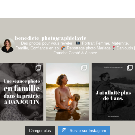
benedicte_photographielavie
Des photos pour vous révéler !
Portrait Femme, Maternité,
Famille, Confiance en soi
Reportage photo Mariage
Danjoutin |
Franche-Comté & Alsace
Charger plus
Suivre sur Instagram