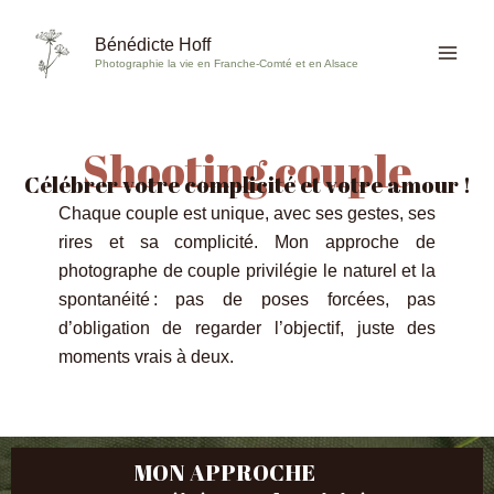
Aller
au
Bénédicte Hoff
Photographie la vie en Franche-Comté et en Alsace
contenu
Shooting couple
Célébrer votre complicité et votre amour !
Chaque couple est unique, avec ses gestes, ses
rires et sa complicité. Mon approche de
photographe de couple privilégie le naturel et la
spontanéité : pas de poses forcées, pas
d’obligation de regarder l’objectif, juste des
moments vrais à deux.
MON APPROCHE