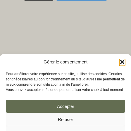
Gérer le consentement
Pour améliorer votre expérience sur ce site, j’utilise des cookies. Certains
sont nécessaires au bon fonctionnement du site, d’autres me permettent de
mieux comprendre son utilisation afin de l’améliorer.
Vous pouvez accepter, refuser ou personnaliser votre choix à tout moment.
M’écrire
Accepter
Politique de confidentialité
Conditions générales de vente
Refuser
© Bénédicte Hoff 2026